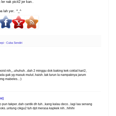
er nak picit2 jer kan..
 lah yer.. ^_^
epi - Cuba Sendiri
ist nih,,..uhuhuh...dah 2 minggu dok baking kek coklat hari2,
cc ada gak yg masuk mulut..haish..tak turun la nampaknya jarum
mg mabeles...:)
nt]
co pun takper..dah cantik dh tuh...kang kalau deco...lagi laa senang
ks..untung cikgu2 tuh dpt merasa kapkek nih...hihihi