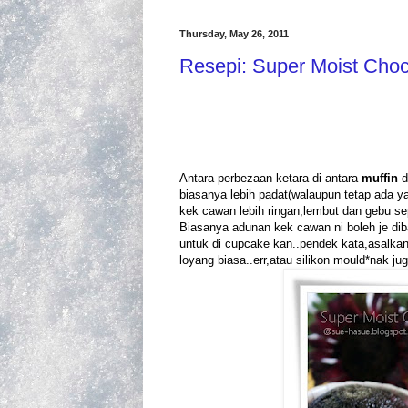
Thursday, May 26, 2011
Resepi: Super Moist Cho
Antara perbezaan ketara di antara
muffin
d
biasanya lebih padat(walaupun tetap ada ya
kek cawan lebih ringan,lembut dan gebu sep
Biasanya adunan kek cawan ni boleh je dib
untuk di cupcake kan..pendek kata,asalka
loyang biasa..err,atau silikon mould*nak ju