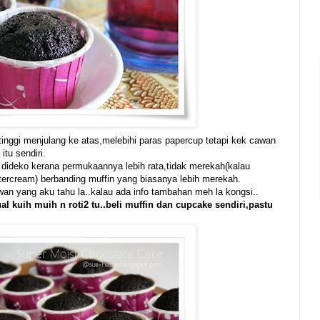
tinggi menjulang ke atas,melebihi paras papercup tetapi kek cawan
tu sendiri.
 dideko kerana permukaannya lebih rata,tidak merekah(kalau
tercream) berbanding muffin yang biasanya lebih merekah.
cawan yang aku tahu la..kalau ada info tambahan meh la kongsi..
al kuih muih n roti2 tu..beli muffin dan cupcake sendiri,pastu