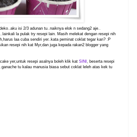
eko..aku isi 2/3 adunan tu..naiknya elok n sedang2 aje..
..lainkali la pulak try resepi lain. Masih melekat dengan resepi nih
h,harus laa cuba sendiri yer..kata peminat coklat tegar kan? :P
kan resepi nih kat Myr,dan juga kepada rakan2 blogger yang
cake yer,untuk resepi asalnya boleh klik kat
SINI
, beserta resepi
.ganache tu kalau manusia biasa sebut coklat leleh atas kek tu