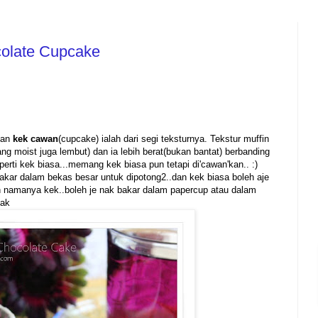
colate Cupcake
an
kek cawan
(cupcake) ialah dari segi teksturnya. Tekstur muffin
ng moist juga lembut) dan ia lebih berat(bukan bantat) berbanding
erti kek biasa...memang kek biasa pun tetapi di'cawan'kan.. :)
akar dalam bekas besar untuk dipotong2..dan kek biasa boleh aje
n namanya kek..boleh je nak bakar dalam papercup atau dalam
gak