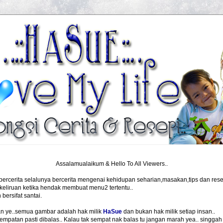
Assalamualaikum & Hello To All Viewers..
i bercerita selalunya bercerita mengenai kehidupan seharian,masakan,tips dan resep
eliruan ketika hendak membuat menu2 tertentu..
bersifat santai.
n ye..semua gambar adalah hak milik
HaSue
dan bukan hak milik setiap insan..
patan pasti dibalas.. Kalau tak sempat nak balas tu jangan marah yea.. singgah l