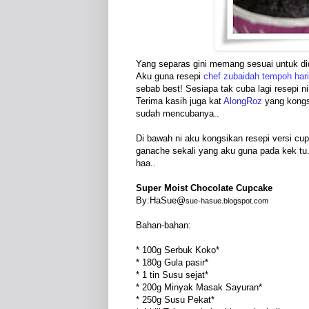
Yang separas gini memang sesuai untuk did
Aku guna resepi
chef zubaidah
tempoh hari
sebab best! Sesiapa tak cuba lagi resepi ni
Terima kasih juga kat
AlongRoz
yang kongsi
sudah mencubanya..
Di bawah ni aku kongsikan resepi versi cup
ganache sekali yang aku guna pada kek tu.
haa..
Super Moist Chocolate Cupcake
By:HaSue@
sue-hasue.blogspot.com
Bahan-bahan:
* 100g Serbuk Koko*
* 180g Gula pasir*
* 1 tin Susu sejat*
* 200g Minyak Masak Sayuran*
* 250g Susu Pekat*