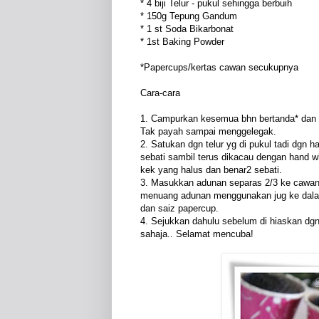
* 4 biji Telur - pukul sehingga berbuih
* 150g Tepung Gandum
* 1 st Soda Bikarbonat
* 1st Baking Powder
*Papercups/kertas cawan secukupnya
Cara-cara
1. Campurkan kesemua bhn bertanda* dan m
Tak payah sampai menggelegak.
2. Satukan dgn telur yg di pukul tadi dgn
sebati sambil terus dikacau dengan hand w
kek yang halus dan benar2 sebati.
3. Masukkan adunan separas 2/3 ke cawan
menuang adunan menggunakan jug ke dalam
dan saiz papercup.
4. Sejukkan dahulu sebelum di hiaskan dgn 
sahaja.. Selamat mencuba!