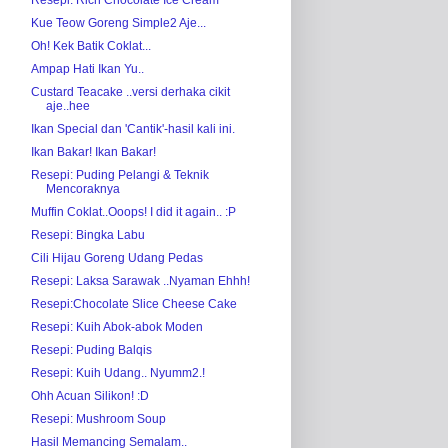
Kue Teow Goreng Simple2 Aje...
Oh! Kek Batik Coklat...
Ampap Hati Ikan Yu..
Custard Teacake ..versi derhaka cikit
aje..hee
Ikan Special dan 'Cantik'-hasil kali ini.
Ikan Bakar! Ikan Bakar!
Resepi: Puding Pelangi & Teknik
Mencoraknya
Muffin Coklat..Ooops! I did it again.. :P
Resepi: Bingka Labu
Cili Hijau Goreng Udang Pedas
Resepi: Laksa Sarawak ..Nyaman Ehhh!
Resepi:Chocolate Slice Cheese Cake
Resepi: Kuih Abok-abok Moden
Resepi: Puding Balqis
Resepi: Kuih Udang.. Nyumm2.!
Ohh Acuan Silikon! :D
Resepi: Mushroom Soup
Hasil Memancing Semalam..