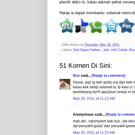
plastik deko tu..kalau adunan pekat senang l
Harap ia dapat membantu..selamat mencuba
Oleh
HaSue
at
Thursday, May 26, 2011
Labels:
Dari Dapur HaSue..
,
Kek
,
Kek Coklat
,
Res
51 Komen Di Sini:
Bee
said...
[Reply to comment]
hasue, pg2 lg dah goda org dgn kek mo
kalau kek sebiji selamat la, tp kalu 
penimbang tuh!!! apa2pun resepi ni m
May 26, 2011 at 11:21 AM
Anonymous said...
[Reply to comme
mak aih...rajinnyeerr kak sue...tak de
dpt penyakit gula2 dan penyakit gemoo
May 26, 2011 at 11:25 AM