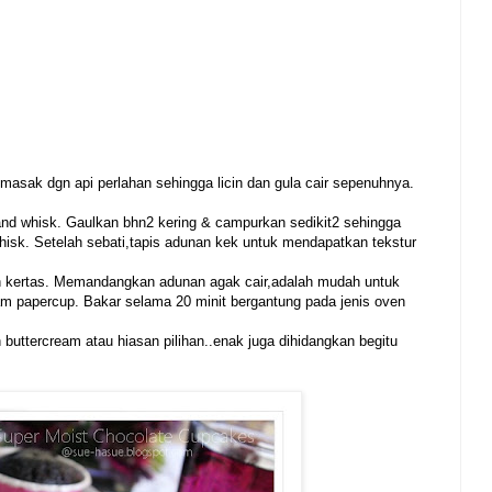
asak dgn api perlahan sehingga licin dan gula cair sepenuhnya.
 hand whisk. Gaulkan bhn2 kering & campurkan sedikit2 sehingga
hisk. Setelah sebati,tapis adunan kek untuk mendapatkan tekstur
 kertas. Memandangkan adunan agak cair,adalah mudah untuk
 papercup. Bakar selama 20 minit bergantung pada jenis oven
buttercream atau hiasan pilihan..enak juga dihidangkan begitu