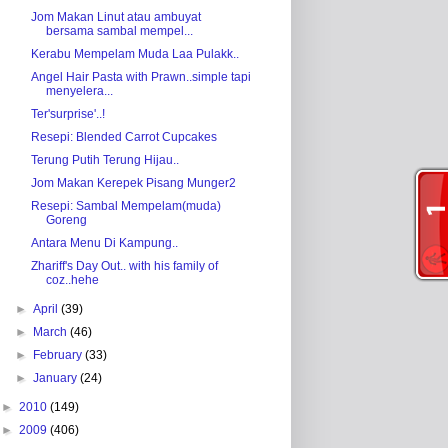
Jom Makan Linut atau ambuyat
bersama sambal mempel...
Kerabu Mempelam Muda Laa Pulakk..
Angel Hair Pasta with Prawn..simple tapi
menyelera...
Ter'surprise'..!
Resepi: Blended Carrot Cupcakes
Terung Putih Terung Hijau..
Jom Makan Kerepek Pisang Munger2
Resepi: Sambal Mempelam(muda)
Goreng
Antara Menu Di Kampung..
Zhariff's Day Out.. with his family of
coz..hehe
►
April
(39)
►
March
(46)
►
February
(33)
►
January
(24)
►
2010
(149)
►
2009
(406)