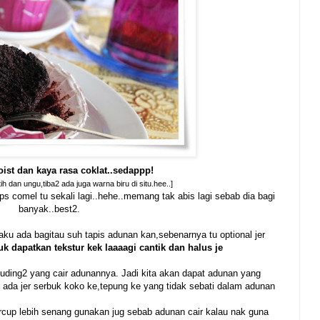
ist dan kaya rasa coklat..sedappp!
h dan ungu,tiba2 ada juga warna biru di situ.hee..]
s comel tu sekali lagi..hehe..memang tak abis lagi sebab dia bagi
banyak..best2.
aku ada bagitau suh tapis adunan kan,sebenarnya tu optional jer
tuk dapatkan tekstur kek laaaagi cantik dan halus je
uding2 yang cair adunannya. Jadi kita akan dapat adunan yang
2 ada jer serbuk koko ke,tepung ke yang tidak sebati dalam adunan
rcup lebih senang gunakan jug sebab adunan cair kalau nak guna