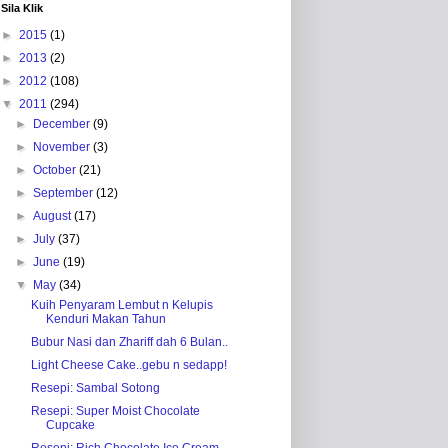
Sila Klik
►
2015
(1)
►
2013
(2)
►
2012
(108)
▼
2011
(294)
►
December
(9)
►
November
(3)
►
October
(21)
►
September
(12)
►
August
(17)
►
July
(37)
►
June
(19)
▼
May
(34)
Kuih Penyaram Lembut n Kelupis
Kenduri Makan Tahun
Bubur Nasi dan Zhariff dah 6 Bulan..
Light Cheese Cake..gebu n sedapp!
Resepi: Sambal Sotong
Resepi: Super Moist Chocolate
Cupcake
Resepi: Rich Chocolate Ice Cream