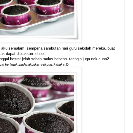
2 aku semalam..sempena sambutan hari guru sekolah mereka..buat
tak dapat dielakkan..ehee..
ggal hasrat jelah sebab malas bebeno..teringin juga nak cuba2
yat berlagak..padahal bukan reti pun..kakaka
:D